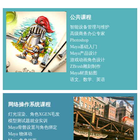
公共课程
智能设备管理与维护
高级商务办公专家
Photoshop
Maya基础入门
Maya产品设计
游戏动画角色设计
ZBrush雕刻制作
Maya材质贴图
语文、数学、英语
网络操作系统课程
灯光渲染、角色XGEN毛发
模型测试题就业实训
Maya骨骼设置与角色绑定
Maya 物体动