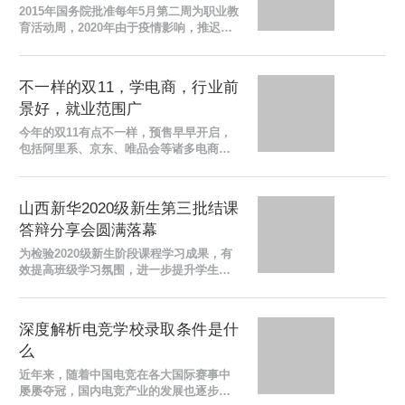
2015年国务院批准每年5月第二周为职业教
育活动周，2020年由于疫情影响，推迟到
11月8-14日。今年是国家第6个职业教育活
动周。这是弘扬劳动光荣、技能宝贵、创
造伟大的时代风...
不一样的双11，学电商，行业前
景好，就业范围广
今年的双11有点不一样，预售早早开启，
包括阿里系、京东、唯品会等诸多电商平
台均启动了双11促销活动，1号凌晨便付尾
款。清空购物车今晚好忙冲啊尾款人等众
多与今年忙碌的...
山西新华2020级新生第三批结课
答辩分享会圆满落幕
为检验2020级新生阶段课程学习成果，有
效提高班级学习氛围，进一步提升学生的
学习能力，保障学校技能实践教学质量，
更好地促进学生的健康成长与未来发展。
近期，山西新华电...
深度解析电竞学校录取条件是什
么
近年来，随着中国电竞在各大国际赛事中
屡屡夺冠，国内电竞产业的发展也逐步走