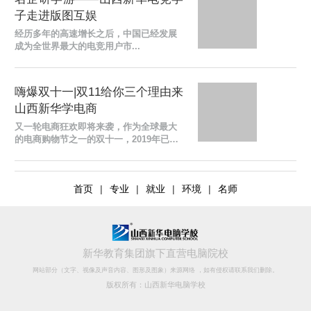
子走进版图互娱
经历多年的高速增长之后，中国已经发展
成为全世界最大的电竞用户市...
嗨爆双十一|双11给你三个理由来
山西新华学电商
又一轮电商狂欢即将来袭，作为全球最大
的电商购物节之一的双十一，2019年已收
获不匪战绩，全网零售额达到4101亿元，
天猫双十一全天成交额达到2684亿元，巨
大的流量涌入和庞...
首页
|
专业
|
就业
|
环境
|
名师
新华教育集团旗下直营电脑院校
网站部分（文字、视像及声音内容、图形及图象）来源网络 ，如有侵权请联系我们删除。
版权所有：山西新华电脑学校