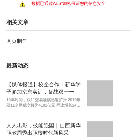
数据已通过AES*加密保证您的信息安全
相关文章
网页制作
最新动态
【媒体报道】校企合作丨新华学
子参加京东实训，备战双十一
10年时间，双11交易规模迅速扩张 2019年
双11全网成交额为4101亿元 同比增长24%
眼下，一年一度的电商狂欢节又要到啦 它
既是购物者的狂欢 也是新华学子的盛宴 迎
战双11 校企...
人人出彩，技能强国｜山西新华
职教周秀出职校时代新风采