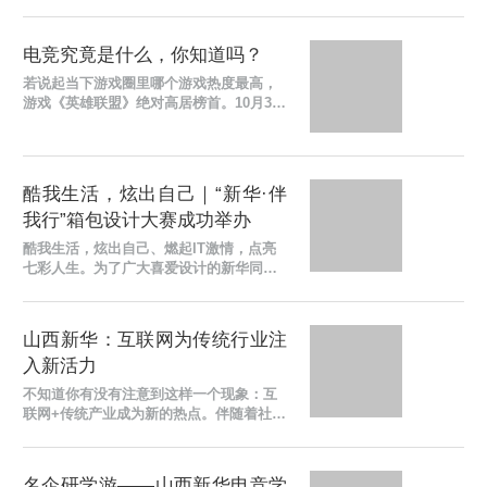
向成熟，众人对电竞的看法也悄悄发生着
改变。现在的电竞越来越受到了大众的关
注，不再是以前的...
电竞究竟是什么，你知道吗？
若说起当下游戏圈里哪个游戏热度最高，
游戏《英雄联盟》绝对高居榜首。10月31
日晚间，《英雄联盟》S10全球总决赛刚
刚落下帷幕，引发全球玩家的狂欢。与此
同时，《英雄联盟...
酷我生活，炫出自己｜“新华·伴
我行”箱包设计大赛成功举办
酷我生活，炫出自己、燃起IT激情，点亮
七彩人生。为了广大喜爱设计的新华同学
们一个展现自我创意的自由舞台，提升专
业视野的广阔空间。近日，山西新华电脑
学校成功举办了新...
山西新华：互联网为传统行业注
入新活力
不知道你有没有注意到这样一个现象：互
联网+传统产业成为新的热点。伴随着社会
发展的不断变革，传统行业的发展已经不
能适应现在社会经济发展。但是，随着互
联网行业的迅速...
名企研学游——山西新华电竞学